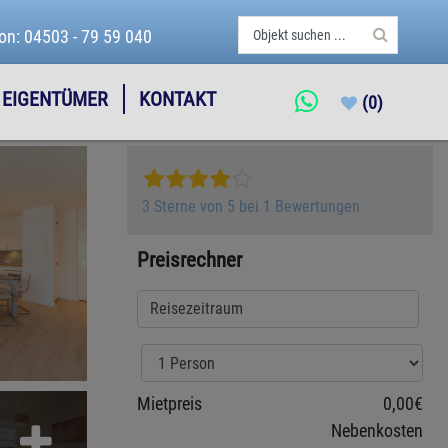
fon: 04503 - 79 59 040
EIGENTÜMER
KONTAKT
(0)
3 Sterne von 5 bei 1 Bewertungen
Preisrechner
Mietpreis
0,00€
Nebenkosten