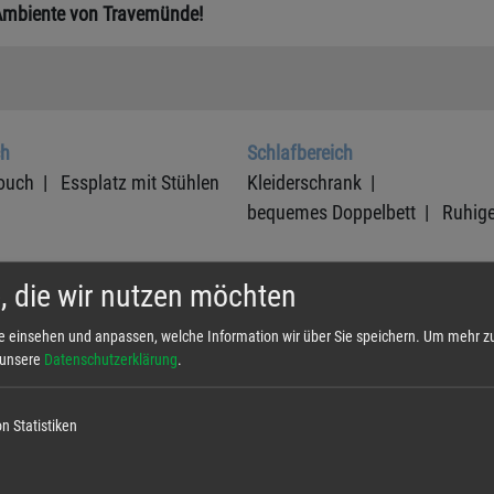
Ambiente von Travemünde!
ch
Schlafbereich
ouch |
Essplatz mit Stühlen
Kleiderschrank |
bequemes Doppelbett |
Ruhig
, die wir nutzen möchten
ich
Sonstiges
e einsehen und anpassen, welche Information wir über Sie speichern.
Um mehr zu
indance Dusche |
Waschmaschine (gegen Gebüh
e unsere
Datenschutzerklärung
.
/ WC |
Trockner (gegen Gebühr) |
ter-Heizkörper
Hund willkommen |
n Statistiken
seniorenfreundlich |
strandna
Nichtraucher |
Fahrstuhl