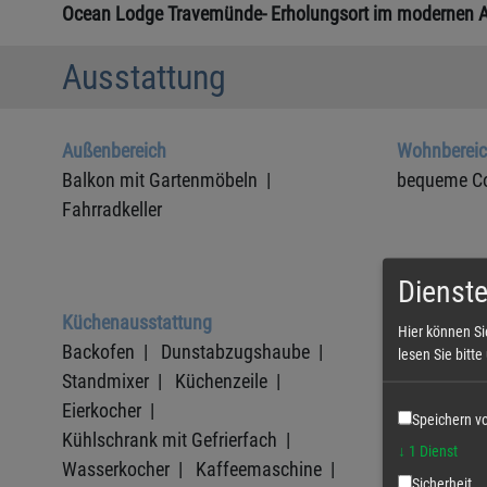
Ocean Lodge Travemünde- Erholungsort im modernen 
Ausstattung
Außenbereich
Wohnberei
Balkon mit Gartenmöbeln |
bequeme C
Fahrradkeller
Dienste
Küchenausstattung
Sanitärbere
Hier können Si
Backofen |
Dunstabzugshaube |
Föhn |
Ra
lesen Sie bitt
Standmixer |
Küchenzeile |
Duschbad 
Eierkocher |
Handtuchhal
Speichern vo
Kühlschrank mit Gefrierfach |
↓
1
Dienst
Wasserkocher |
Kaffeemaschine |
Sicherheit