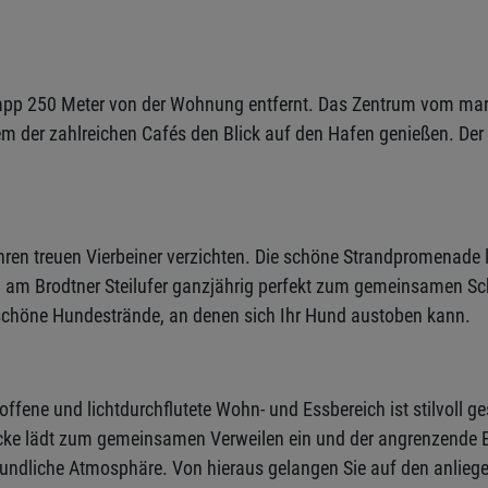
napp 250 Meter von der Wohnung entfernt. Das Zentrum vom mar
nem der zahlreichen Cafés den Blick auf den Hafen genießen. Der
 Ihren treuen Vierbeiner verzichten. Die schöne Strandpromenad
nd am Brodtner Steilufer ganzjährig perfekt zum gemeinsamen 
schöne Hundestrände, an denen sich Ihr Hund austoben kann.
ffene und lichtdurchflutete Wohn- und Essbereich ist stilvoll gest
zecke lädt zum gemeinsamen Verweilen ein und der angrenzende Es
reundliche Atmosphäre. Von hieraus gelangen Sie auf den anlie