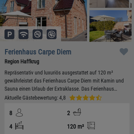
Ferienhaus Carpe Diem
Region Haffkrug
Repräsentativ und luxuriös ausgestattet auf 120 m²
gewährleistet das Ferienhaus Carpe Diem mit Kamin und
Sauna einen Urlaub der Extraklasse. Das Ferienhaus
verfügt über Platz für 8 Personen.
Aktuelle Gästebewertung: 4,8
8
2
4
120 m²