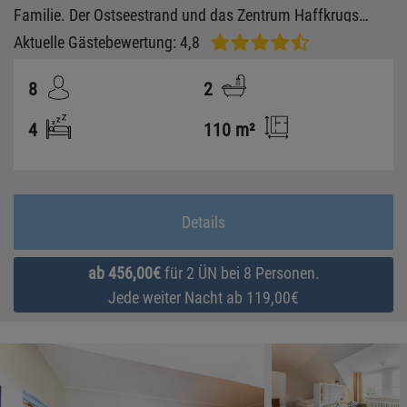
Familie. Der Ostseestrand und das Zentrum Haffkrugs
liegen nur ca. 5 Gehminuten weit entfernt.
Aktuelle Gästebewertung: 4,8
8
2
4
110 m²
Details
ab 456,00€
für 2 ÜN bei 8 Personen.
Jede weiter Nacht ab 119,00€