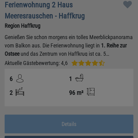
Ferienwohnung 2 Haus
Meeresrauschen - Haffkrug
Region Haffkrug
Genießen Sie schon morgens ein tolles Meerblickpanorama
vom Balkon aus. Die Ferienwohnung liegt in
1. Reihe zur
Ostsee
und das Zentrum von Haffkrug ist ca. 5
Gehminuten entfernt.
Aktuelle Gästebewertung: 4,6
6
1
2
96 m²
Details