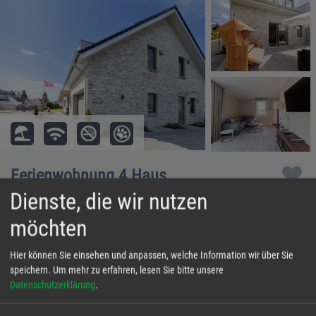
Ferienwohnung 4 Haus
Dienste, die wir nutzen
Meeresrauschen - Haffkrug
möchten
Region Haffkrug
Die Ferienwohnung 4 Haus Meeresrauschen ist der perfekte
Hier können Sie einsehen und anpassen, welche Information wir über Sie
Ort für Ihren Familienurlaub! Der Neubau wurde im Sommer
speichern.
Um mehr zu erfahren, lesen Sie bitte unsere
Datenschutzerklärung
.
2022 fertiggestellt und verfügt über sämtliche
Annehmlichkeiten, die man sich so wünschen kann. Mit
Aktuelle Gästebewertung: 4,8