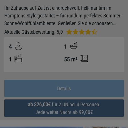
Ihr Zuhause auf Zeit ist eindruchsvoll, hell-maritim im
Hamptons-Style gestaltet – für rundum perfektes Sommer-
Sonne-Wohlfühlambiente. Genießen Sie die schönsten
Sonnenaufgänge vom Balkon mit Meerblick!
Aktuelle Gästebewertung: 5,0
4
1
1
55 m²
Details
ab 326,00€
für 2 ÜN bei 4 Personen.
Jede weiter Nacht ab 99,00€