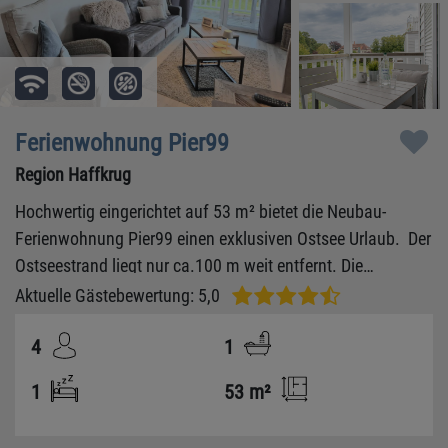
Ferienwohnung Pier99
Region Haffkrug
Hochwertig eingerichtet auf 53 m² bietet die Neubau-
Ferienwohnung Pier99 einen exklusiven Ostsee Urlaub. Der
Ostseestrand liegt nur ca.100 m weit entfernt. Die
Wohnanlage, in der sich die Ferienwohnung Pier99
Aktuelle Gästebewertung: 5,0
befindet, wurde 2017 fertiggestellt.
4
1
1
53 m²