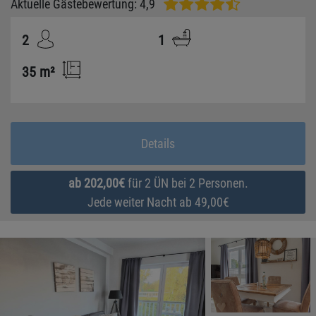
Strandkorb gewährleisten einen entspannten Ostseeurlaub.
Aktuelle Gästebewertung: 4,9
2
1
35 m²
Details
ab 202,00€
für 2 ÜN bei 2 Personen.
Jede weiter Nacht ab 49,00€