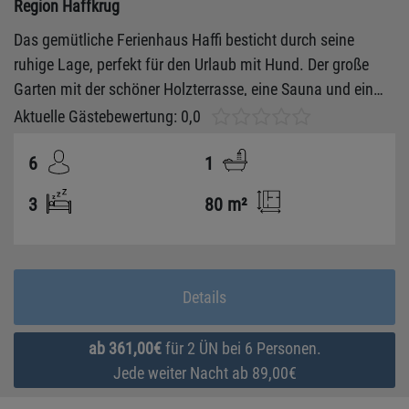
Region Haffkrug
Das gemütliche Ferienhaus Haffi besticht durch seine
ruhige Lage, perfekt für den Urlaub mit Hund. Der große
Garten mit der schöner Holzterrasse, eine Sauna und ein
Kamin sorgen für eine erholsame Zeit in Haffkrug mit der
Aktuelle Gästebewertung: 0,0
ganzen Familie. Der Saisonstrandkorb am Strand ist
6
1
inklusive!
3
80 m²
Details
ab 361,00€
für 2 ÜN bei 6 Personen.
Jede weiter Nacht ab 89,00€