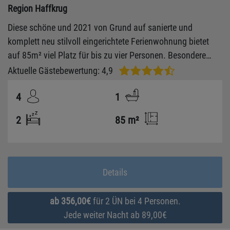
Region Haffkrug
Diese schöne und 2021 von Grund auf sanierte und
komplett neu stilvoll eingerichtete Ferienwohnung bietet
auf 85m² viel Platz für bis zu vier Personen. Besondere
Highlights sind neben der zeitgemäßen technischen
Aktuelle Gästebewertung: 4,9
Ausstattung der Gartenanteil mit Südwestausrichtung und
4
1
riesiger Holzterrasse! Für Ihr E-Auto steht eine Wallbox im
Carport bereit. E Bikes können im Gartenanteil jederzeit
2
85 m²
aufgeladen werden.
Details
ab 356,00€
für 2 ÜN bei 4 Personen.
Jede weiter Nacht ab 89,00€