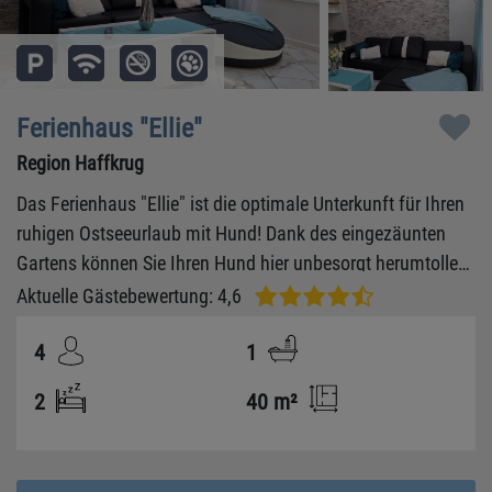
Ferienhaus "Ellie"
Region Haffkrug
Das Ferienhaus "Ellie" ist die optimale Unterkunft für Ihren
ruhigen Ostseeurlaub mit Hund! Dank des eingezäunten
Gartens können Sie Ihren Hund hier unbesorgt herumtollen
lassen. Die große Terrasse mit Grill und bequemen
Aktuelle Gästebewertung: 4,6
Gartenmöbeln sind ein weiteres Highlight, ebenso wie die
4
1
stylische Einrichtung mit frischen Flair!
2
40 m²