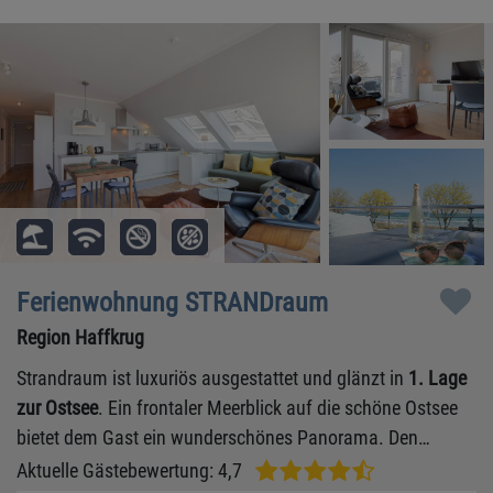
Ferienwohnung STRANDraum
Region Haffkrug
Strandraum ist luxuriös ausgestattet und glänzt in
1. Lage
zur Ostsee
. Ein frontaler Meerblick auf die schöne Ostsee
bietet dem Gast ein wunderschönes Panorama. Den
Gästen steht ein Saison Strandkorb am schönen
Aktuelle Gästebewertung: 4,7