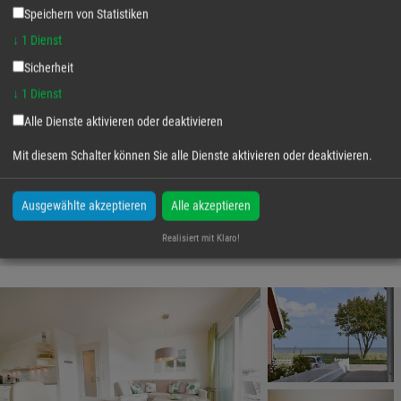
zwei geräumigen Schlafzimmern und Badezimmern en
Speichern von Statistiken
4
2
suites inklusive Sauna bietet diese großzügig
↓
1
Dienst
Ferienwohnung Platz für vier Gäste.
Sicherheit
2
95 m²
↓
1
Dienst
Alle Dienste aktivieren oder deaktivieren
Mit diesem Schalter können Sie alle Dienste aktivieren oder deaktivieren.
Details
Ausgewählte akzeptieren
Alle akzeptieren
ab 416,00€
für 2 ÜN bei 4 Personen.
Realisiert mit Klaro!
Jede weiter Nacht ab 109,00€