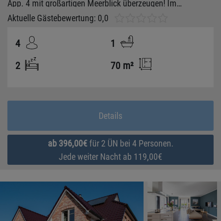
App. 4 mit großartigen Meerblick überzeugen! Im
Erdgeschoss gibt es die besten Fischbrötchen weit und
Aktuelle Gästebewertung: 0,0
breit und das Zenturm ist nur einen Katzensprung entfernt -
4
1
was will man noch mehr?!
2
70 m²
Details
ab 396,00€
für 2 ÜN bei 4 Personen.
Jede weiter Nacht ab 119,00€